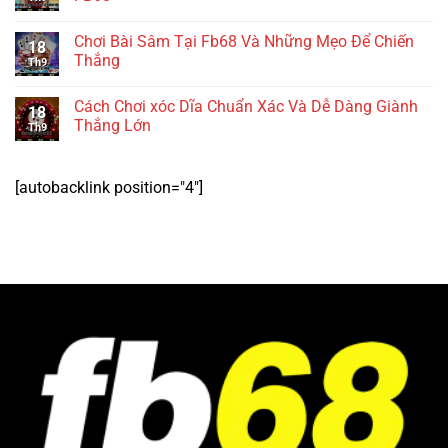
Chơi Bài Sâm Tại Fb68 Và Những Mẹo Để Chiến
18
Thắng
Th9
Cách Chơi xóc Dĩa Chuẩn Xác Và Dễ Dàng Giành
18
Thắng Lớn
Th9
[autobacklink position="4"]