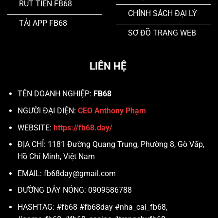
RÚT TIỀN FB68
CHÍNH SÁCH ĐẠI LÝ
TẢI APP FB68
SƠ ĐỒ TRANG WEB
LIÊN HỆ
TÊN DOANH NGHIỆP:
FB68
NGƯỜI ĐẠI DIỆN:
CEO Anthony Phạm
WEBSITE:
https://fb68.day/
ĐỊA CHỈ: 1181 Đường Quang Trung, Phường 8, Gò Vấp,
Hồ Chí Minh, Việt Nam
EMAIL: fb68day@gmail.com
ĐƯỜNG DÂY NÓNG: 0909586788
HASHTAG: #fb68 #fb68day #nha_cai_fb68,