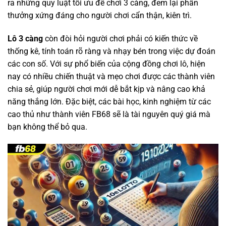
ra những quy luật tối ưu để chơi 3 càng, đem lại phần
thưởng xứng đáng cho người chơi cẩn thận, kiên trì.
Lô 3 càng
còn đòi hỏi người chơi phải có kiến thức về
thống kê, tính toán rõ ràng và nhạy bén trong việc dự đoán
các con số. Với sự phổ biến của cộng đồng chơi lô, hiện
nay có nhiều chiến thuật và mẹo chơi được các thành viên
chia sẻ, giúp người chơi mới dễ bắt kịp và nâng cao khả
năng thắng lớn. Đặc biệt, các bài học, kinh nghiệm từ các
cao thủ như thành viên FB68 sẽ là tài nguyên quý giá mà
bạn không thể bỏ qua.