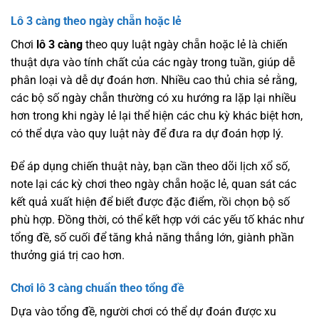
Lô 3 càng theo ngày chẵn hoặc lẻ
Chơi
lô 3 càng
theo quy luật ngày chẵn hoặc lẻ là chiến
thuật dựa vào tính chất của các ngày trong tuần, giúp dễ
phân loại và dễ dự đoán hơn. Nhiều cao thủ chia sẻ rằng,
các bộ số ngày chẵn thường có xu hướng ra lặp lại nhiều
hơn trong khi ngày lẻ lại thể hiện các chu kỳ khác biệt hơn,
có thể dựa vào quy luật này để đưa ra dự đoán hợp lý.
Để áp dụng chiến thuật này, bạn cần theo dõi lịch xổ số,
note lại các kỳ chơi theo ngày chẵn hoặc lẻ, quan sát các
kết quả xuất hiện để biết được đặc điểm, rồi chọn bộ số
phù hợp. Đồng thời, có thể kết hợp với các yếu tố khác như
tổng đề, số cuối để tăng khả năng thắng lớn, giành phần
thưởng giá trị cao hơn.
Chơi lô 3 càng chuẩn theo tổng đề
Dựa vào tổng đề, người chơi có thể dự đoán được xu