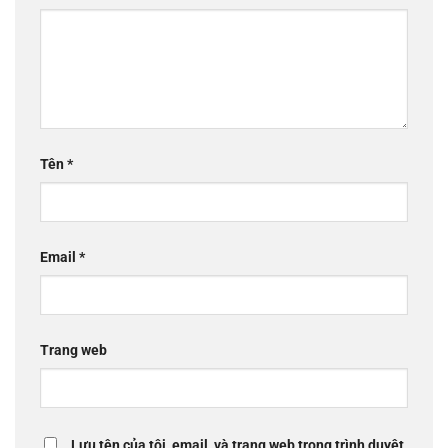
Tên
*
Email
*
Trang web
Lưu tên của tôi, email, và trang web trong trình duyệt