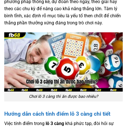
phương pháp thống kê, dự đoán theo ngày, theo giải hay
theo các chu kỳ để nâng cao khả năng thắng lớn. Tâm lý
bình tĩnh, xác định rõ mục tiêu là yếu tố then chốt để chiến
thắng phần thưởng xứng đáng trong trò chơi này.
Chơi lô 3 càng thì ăn được bao nhiêu?
Hướng dẫn cách tính điểm lô 3 càng chi tiết
Việc tính điểm trong
lô 3 càng
khá phức tạp, đòi hỏi sự